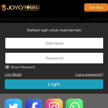
Live Chat
ELOPOR TOGEL ONLINE NUSANTARA SAAT INI - SELAMAT B
Silahkan login untuk mulai bermain
Show Password
Lite Mode
Lupa password?
Login