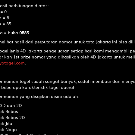
sil perhitungan diatas:
 = 0
n = 8
n = 85
ya = buka
0885
elihat hasil dari perputaran nomor untuk toto Jakarta ini bisa dil
togel jenis 4D Jakarta pengeluaran setiap hari kami mengambil
r kan 1st prize nomor yang dihasilkan oleh 4D Jakarta untuk melih
yotogel.com
.
permainan togel sudah sangat banyak, sudah membaur dan menyes
 beberapa karakteristik togel daerah.
ermainan yang disajikan disini adalah:
 3D dan 2D
ok Bebas
ok Bebas 2D
ok Jitu
ok Naga