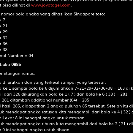
t bisa dilihat di
www.joyotogel.com
.
 nomor bola angka yang dihasilkan Singapore toto:
= 7
= 21
= 29
= 32
= 36
= 38
onal Number = 04
 buka
0885
erhitungan rumus:
a di urutkan dari yang terkecil sampai yang terbesar.
a ke 1 sampai bola ke 6 dijumlahkan 7+21+29+32+36+38 = 163 di k
il dari 326 dikurangkan bola ke 1 ( 7 ) dan bola ke 6 ( 38 ) = 281
a 281 ditambah additional number (04) = 285
i hasil 285, didapatkan 2 angka puluhan 85 tersebut. Setelah itu 
uk mendapat angka ratusan kita mengambil dari bola ke 4 ( 32 ) di
il ekor 8 ini sebagai angka untuk ratusan
uk mendapat angka ribuan kita mengambil dari bola ke 2 ( 21 ) dit
r 0 ini sebagai angka untuk ribuan