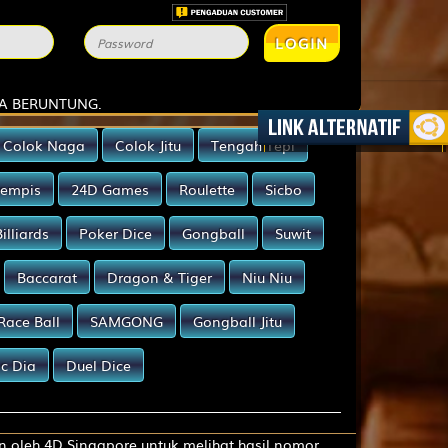
LOGIN
NTUNG.
Colok Naga
Colok Jitu
Tengah Tepi
https://joyopetir.com/
empis
24D Games
Roulette
Sicbo
Billiards
Poker Dice
Gongball
Suwit
Baccarat
Dragon & Tiger
Niu Niu
Race Ball
SAMGONG
Gongball Jitu
c Dia
Duel Dice
n oleh 4D Singapore untuk melihat hasil nomor